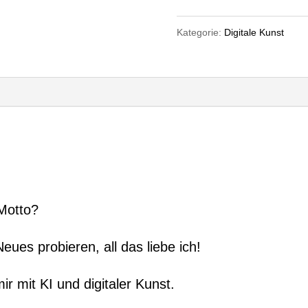
me"
Kategorie:
Digitale Kunst
50x50
cm
Menge
 Motto?
eues probieren, all das liebe ich!
r mit KI und digitaler Kunst.