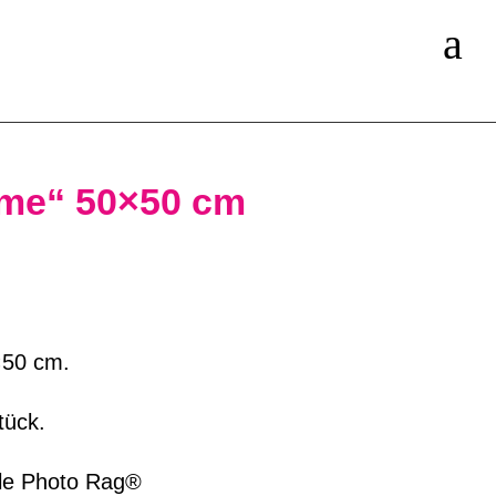
a
 me“ 50×50 cm
×50 cm.
tück.
le Photo Rag®